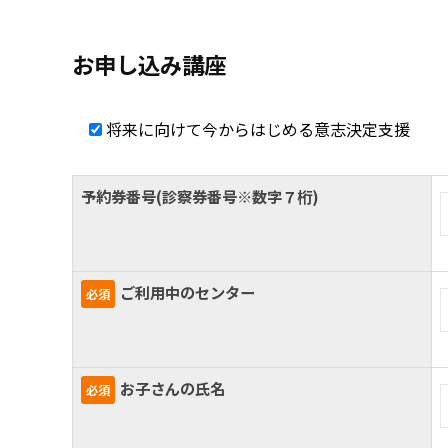
か
お申し込み講座
ら
は
将来に向けて今からはじめる意志決定支援
じ
予約券番号(診察券番号※数字７桁)
め
る
ご利用中のセンター
必須
意
志
お子さんの氏名
必須
決