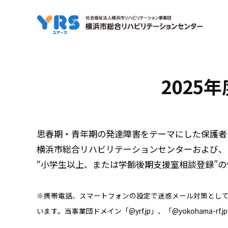
コ
ン
テ
ン
ツ
将
2025年
へ
来
ス
キ
に
ッ
思春期・青年期の発達障害をテーマにした保護者
プ
向
横浜市総合リハビリテーションセンターおよび、
“小学生以上、または学齢後期支援室相談登録”
け
て
※携帯電話、スマートフォンの設定で迷惑メール対策としてドメイ
います。当事業団ドメイン「@yrf.jp」、「@yokohama
今