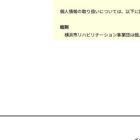
個人情報の取り扱いについては、以下に
総則
横浜市リハビリテーション事業団は個
取得
当事業団は、個人情報を適法かつ適正
利用
当事業団は、個人情報の利用目的をで
第三者提供の制限
当事業団は、あらかじめ明示した範囲及
正確性の確保と安全管理措置
当事業団は、個人情報を正確な状態に保
委託先の監督
当事業団は、事業者へ業務を委託するに
開示・訂正等
当事業団は、保有する個人情報について
づき、
こちらのとおり対応します（PDF