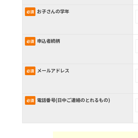
定
お子さんの学年
必須
支
援
申込者続柄
必須
2025
年
6
メールアドレス
必須
月
20
日
電話番号(日中ご連絡のとれるもの)
必須
by
webadmin2024