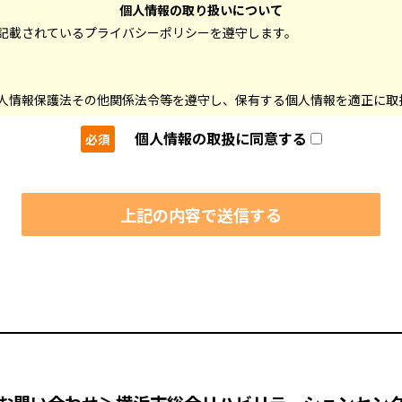
個人情報の取り扱いについて
記載されているプライバシーポリシーを遵守します。
人情報保護法その他関係法令等を遵守し、保有する個人情報を適正に取
個人情報の取扱に同意する
必須
な方法で取得します。
きる限り特定し、その利用目的の範囲内でのみ利用します。
び法令等の規定に基づく場合を除いて、本人の同意を得ることなく個
つよう努め、漏えい、滅失、き損、改ざん及び不正アクセス等を防止
あたり、個人情報保護に関する契約を締結した上で情報提供し、委託
、本人から開示・訂正・更新・利用停止・削除等の申出があった場合に
）
。