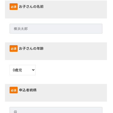
折
お子さんの名前
必須
れ
な
い
心
を
お子さんの年齢
必須
育
て
よ
う
申込者続柄
必須
_
キ