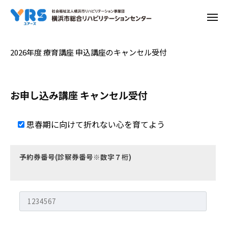
コ
ー
メ
ン
ニ
ュ
テ
ー
ン
26-
2026年度 療育講座 申込講座のキャンセル受付
ツ
1-
へ
02
ス
お申し込み講座 キャンセル受付
キ
思
ッ
思春期に向けて折れない心を育てよう
春
プ
期
予約券番号(診察券番号※数字７桁)
に
向
け
て