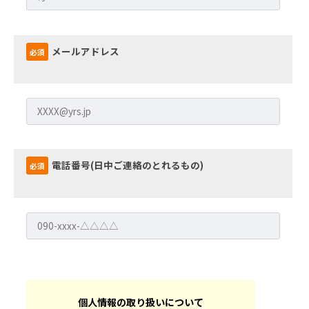
ャ
ン
セ
メールアドレス
必須
ル
受
付
2026
電話番号(日中ご連絡のとれるもの)
必須
年
6
月
1
日
by
横
浜
個人情報の取り扱いについて
市