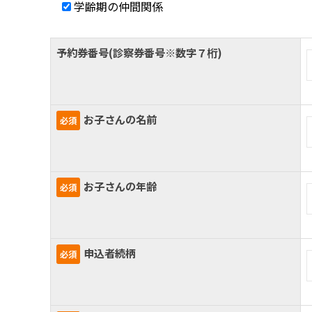
学齢期の仲間関係
仲
間
予約券番号(診察券番号※数字７桁)
関
係
お子さんの名前
必須
2026
年
お子さんの年齢
必須
6
月
1
申込者続柄
必須
日
by
webadmin2024