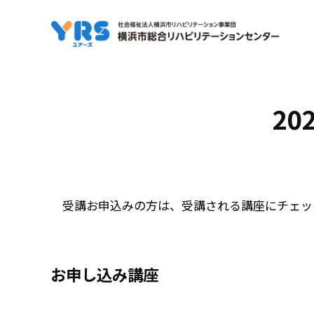
コ
ン
テ
ン
ツ
26-
20
へ
1-
ス
キ
06
ッ
プ
学
受講お申込みの方は、受講される講座にチェッ
齢
期
お申し込み講座
の